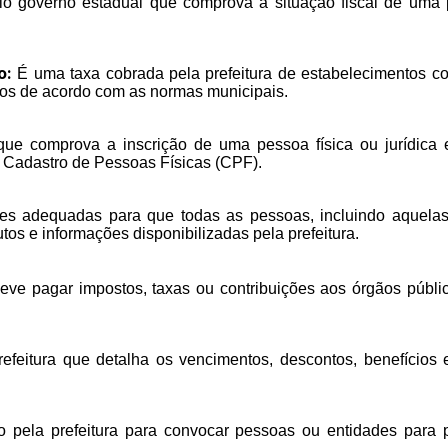
 governo estadual que comprova a situação fiscal de uma pe
o:
É uma taxa cobrada pela prefeitura de estabelecimentos come
tos de acordo com as normas municipais.
 comprova a inscrição de uma pessoa física ou jurídica e
 Cadastro de Pessoas Físicas (CPF).
es adequadas para que todas as pessoas, incluindo aquelas
utos e informações disponibilizadas pela prefeitura.
deve pagar impostos, taxas ou contribuições aos órgãos públi
feitura que detalha os vencimentos, descontos, benefícios 
o pela prefeitura para convocar pessoas ou entidades para p