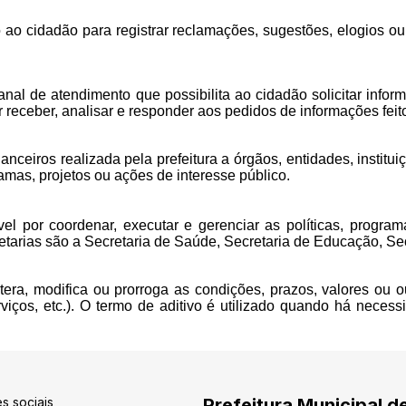
o cidadão para registrar reclamações, sugestões, elogios ou
al de atendimento que possibilita ao cidadão solicitar infor
 receber, analisar e responder aos pedidos de informações feit
anceiros realizada pela prefeitura a órgãos, entidades, instit
mas, projetos ou ações de interesse público.
el por coordenar, executar e gerenciar as políticas, progr
tarias são a Secretaria de Saúde, Secretaria de Educação, Secr
era, modifica ou prorroga as condições, prazos, valores ou ou
erviços, etc.). O termo de aditivo é utilizado quando há neces
s sociais
Prefeitura Municipal d